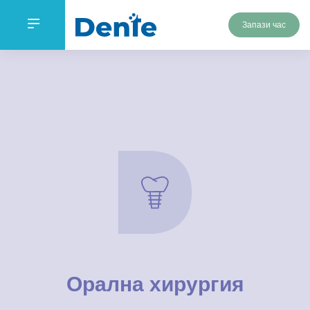
Запази час
Орална хирургия