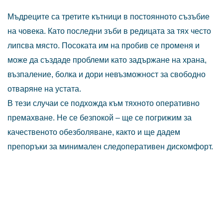
Мъдреците са третите кътници в постоянното съзъбие
на човека. Като последни зъби в редицата за тях често
липсва място. Посоката им на пробив се променя и
може да създаде проблеми като задържане на храна,
възпаление, болка и дори невъзможност за свободно
отваряне на устата.
В тези случаи се подхожда към тяхното оперативно
премахване. Не се безпокой – ще се погрижим за
качественото обезболяване, както и ще дадем
препоръки за минимален следоперативен дискомфорт.