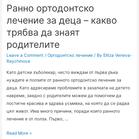
Ранно ортодонтско
лечение за деца – какво
трябва да знаят
родителите
Leave a Comment
/
Ортодонтско лечение
/ By
Elitza Veneva-
Raychinova
Като детски зъболекар, често виждам от първа ръка
нуждите и ползите от ранното ортодонтско лечение за
деца. Като адресираме проблемите в захапката на детето
навреме, заедно с родителите можем да помогнем да
постигне красива и здрава усмивка, на която да се радва
цял живот. Има много причини, поради които ранното
лечение е от полза. Първо, …
Read More »