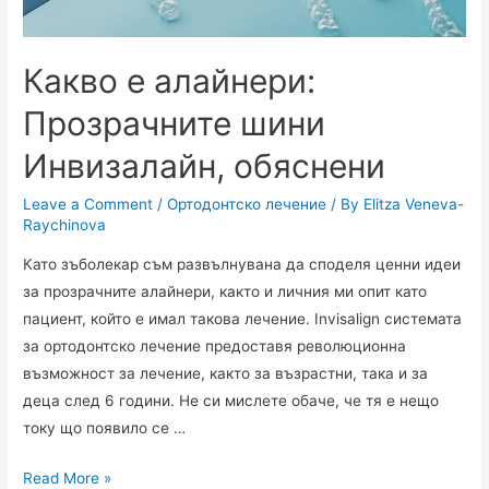
Какво е алайнери:
Прозрачните шини
Инвизалайн, обяснени
Leave a Comment
/
Ортодонтско лечение
/ By
Elitza Veneva-
Raychinova
Като зъболекар съм развълнувана да споделя ценни идеи
за прозрачните алайнери, както и личния ми опит като
пациент, който е имал такова лечение. Invisalign системата
за ортодонтско лечение предоставя революционна
възможност за лечение, както за възрастни, така и за
деца след 6 години. Не си мислете обаче, че тя е нещо
току що появило се …
Read More »