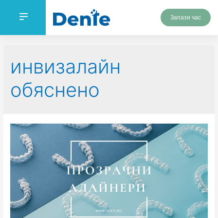
Запази час
инвизалайн
обяснено