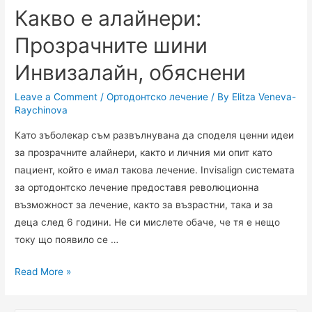
Какво е алайнери:
Прозрачните шини
Инвизалайн, обяснени
Leave a Comment
/
Ортодонтско лечение
/ By
Elitza Veneva-
Raychinova
Като зъболекар съм развълнувана да споделя ценни идеи
за прозрачните алайнери, както и личния ми опит като
пациент, който е имал такова лечение. Invisalign системата
за ортодонтско лечение предоставя революционна
възможност за лечение, както за възрастни, така и за
деца след 6 години. Не си мислете обаче, че тя е нещо
току що появило се …
Read More »