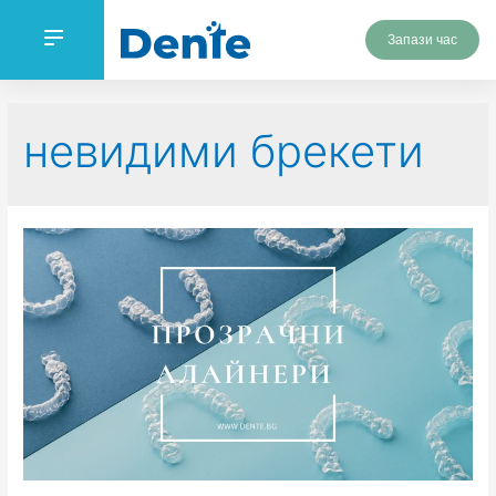
Запази час
невидими брекети