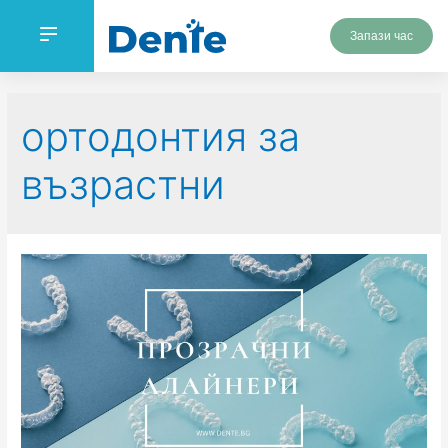
Запази час
ортодонтия за
възрастни