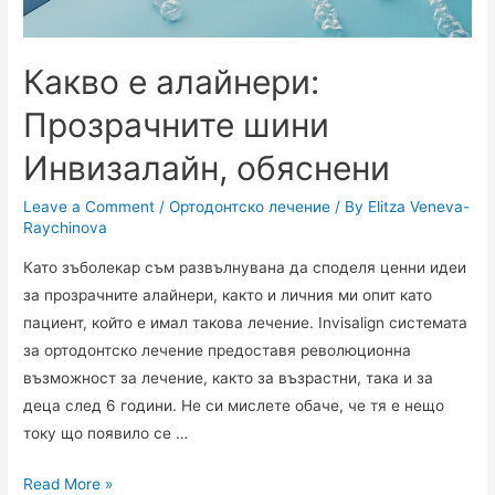
Какво е алайнери:
Прозрачните шини
Инвизалайн, обяснени
Leave a Comment
/
Ортодонтско лечение
/ By
Elitza Veneva-
Raychinova
Като зъболекар съм развълнувана да споделя ценни идеи
за прозрачните алайнери, както и личния ми опит като
пациент, който е имал такова лечение. Invisalign системата
за ортодонтско лечение предоставя революционна
възможност за лечение, както за възрастни, така и за
деца след 6 години. Не си мислете обаче, че тя е нещо
току що появило се …
Read More »