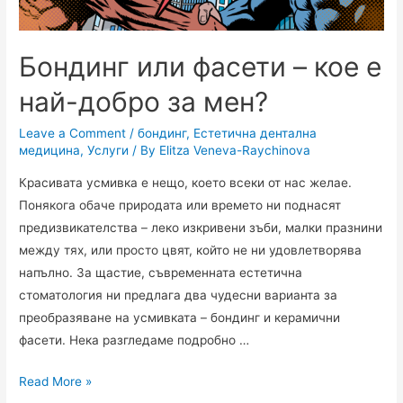
Бондинг или фасети – кое е
най-добро за мен?
Leave a Comment
/
бондинг
,
Естетична дентална
медицина
,
Услуги
/ By
Elitza Veneva-Raychinova
Красивата усмивка е нещо, което всеки от нас желае.
Понякога обаче природата или времето ни поднасят
предизвикателства – леко изкривени зъби, малки празнини
между тях, или просто цвят, който не ни удовлетворява
напълно. За щастие, съвременната естетична
стоматология ни предлага два чудесни варианта за
преобразяване на усмивката – бондинг и керамични
фасети. Нека разгледаме подробно …
Read More »