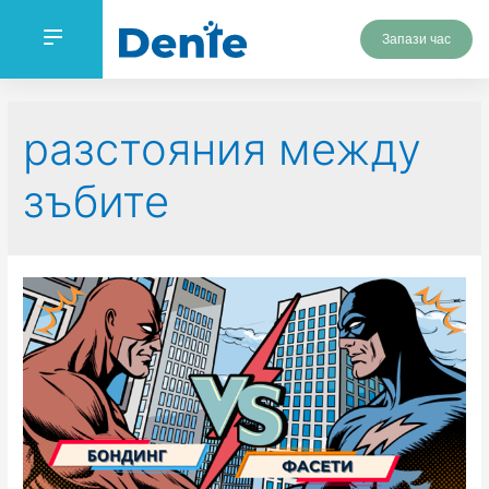
Запази час
разстояния между
зъбите