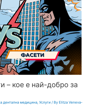
и – кое е най-добро за
а дентална медицина
,
Услуги
/ By
Elitza Veneva-