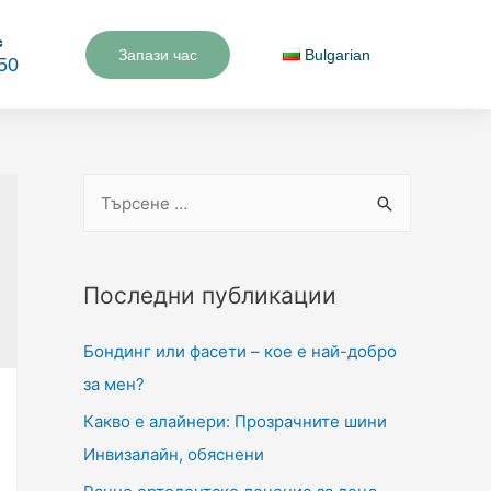
с
Запази час
Bulgarian
50
Последни публикации
Бондинг или фасети – кое е най-добро
за мен?
Какво е алайнери: Прозрачните шини
Инвизалайн, обяснени