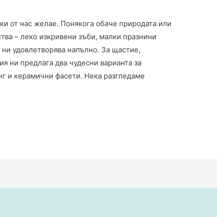
ки от нас желае. Понякога обаче природата или
тва – леко изкривени зъби, малки празнини
е ни удовлетворява напълно. За щастие,
я ни предлага два чудесни варианта за
нг и керамични фасети. Нека разгледаме